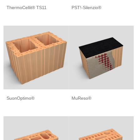
ThermoCellit® TS11
PST!-Silenzio®
SuonOptimo®
MuReso®