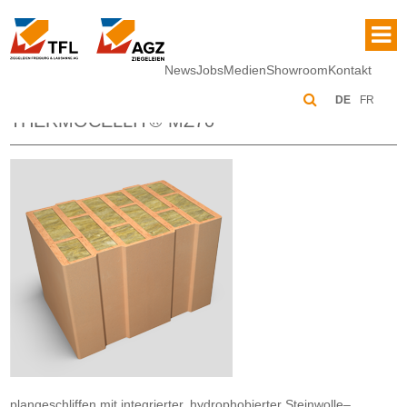
News
Jobs
Medien
Showroom
Kontakt
DE
FR
THERMOCELLIT® MZ70
plangeschliffen mit integrierter, hydrophobierter Steinwolle–