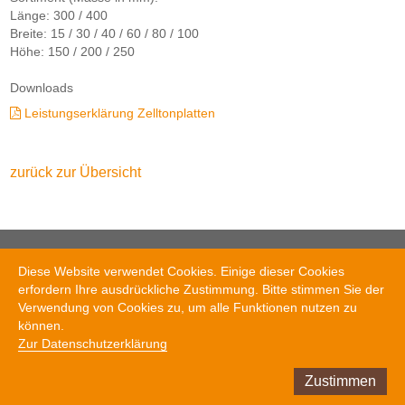
Länge: 300 / 400
Breite: 15 / 30 / 40 / 60 / 80 / 100
Höhe: 150 / 200 / 250
Downloads
Leistungserklärung Zelltonplatten
zurück zur Übersicht
AGZ Ziegeleien AG
Diese Website verwendet Cookies. Einige dieser Cookies
Tel. +41 41 972 77 77
erfordern Ihre ausdrückliche Zustimmung. Bitte stimmen Sie der
info@agz.ch
Verwendung von Cookies zu, um alle Funktionen nutzen zu
können.
Zur Datenschutzerklärung
© AGZ Ziegeleien AG, 2020
Impressum
//
Datenschutz
//
Kontakt
//
AGB
Zustimmen