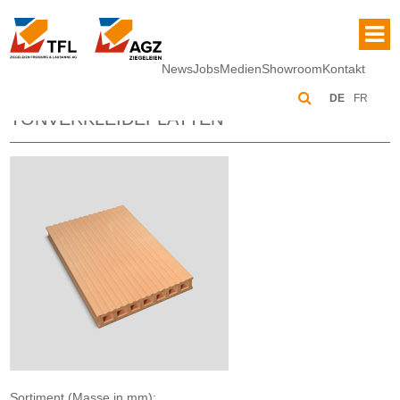
News
Jobs
Medien
Showroom
Kontakt
DE
FR
TONVERKLEIDEPLATTEN
Sortiment (Masse in mm):