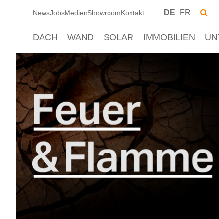
DE
FR
News
Jobs
Medien
Showroom
Kontakt
DACH
WAND
SOLAR
IMMOBILIEN
UN