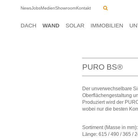
News
Jobs
Medien
Showroom
Kontakt
DACH
WAND
SOLAR
IMMOBILIEN
UN
PURO BS®
Der unverwechselbare Si
Oberflächengestaltung un
Produziert wird der PURO
wobei nur die besten Ko
Sortiment (Masse in mm):
Länge: 615 / 490 / 365 / 2