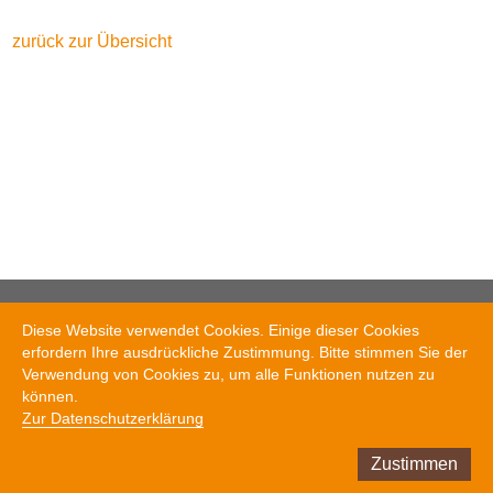
zurück zur Übersicht
AGZ Ziegeleien AG
Diese Website verwendet Cookies. Einige dieser Cookies
Tel. +41 41 972 77 77
erfordern Ihre ausdrückliche Zustimmung. Bitte stimmen Sie der
info@agz.ch
Verwendung von Cookies zu, um alle Funktionen nutzen zu
können.
Zur Datenschutzerklärung
© AGZ Ziegeleien AG, 2020
Impressum
//
Datenschutz
//
Kontakt
//
AGB
Zustimmen